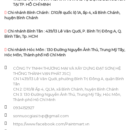
TẠI TP. HỒ CHÍ MINH
Chi nhánh Bình Chánh : D10/8 quốc lộ 1A, ấp 4, xã Bình Chánh,
huyện Bình Chánh
Chi nhánh Bình Tân : 439/13 Lê Văn Quới, P. Bình Trị Đông A, Q.
Bình Tân, Tp. HCM
Chi nhánh Hóc Môn : 130 Đường Nguyễn Ảnh Thủ, Trung Mỹ Tây,
Hóc Môn, Thành phố Hồ Chí Minh
CÔNG TY TNHH THƯƠNG MẠI VÀ XÂY DỰNG ĐẠT SƠN( HỆ
THỐNG THÀNH VẠN PHÁT JSC)
CN 1:439/13 Lê Văn Quới, phường Bình Trị Đông A, quận Bình
Tân
CN 2: D10/8 Ấp 4, QL1A, xã Bình Chánh, huyện Bình Chánh
CN 3: 130 Đường Nguyễn Ảnh Thủ, Trung Mỹ Tây, Hóc Môn,
Thành phố Hồ Chí Minh
0934152927
sonnuocgiasi.tvp@gmail.com
https://www.facebook.com/Paintmart.vn